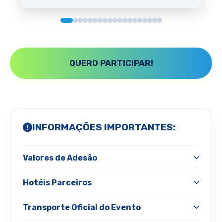
QUERO PARTICIPAR!
INFORMAÇÕES IMPORTANTES:
Valores de Adesão
· Investimento regular:
R$ 990
Hotéis Parceiros
· Early bird (valor promocional até 30/05):
R$ 790
Em São Paulo:
· Associados Sindusfarma:
R$ 790
Transporte Oficial do Evento
· Condição especial para outros estados:
QUALITY FARIA LIMA